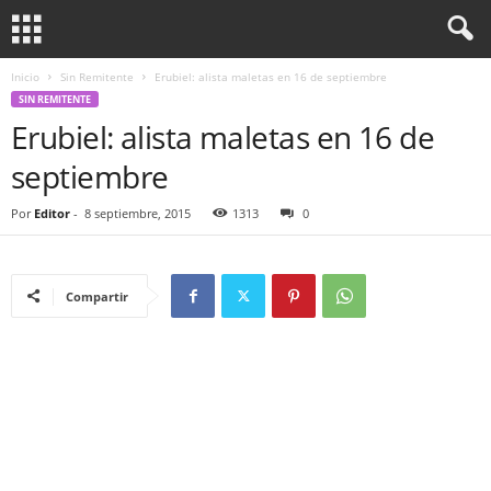
Inicio
Sin Remitente
Erubiel: alista maletas en 16 de septiembre
SIN REMITENTE
Erubiel: alista maletas en 16 de
septiembre
Por
Editor
-
8 septiembre, 2015
1313
0
Compartir