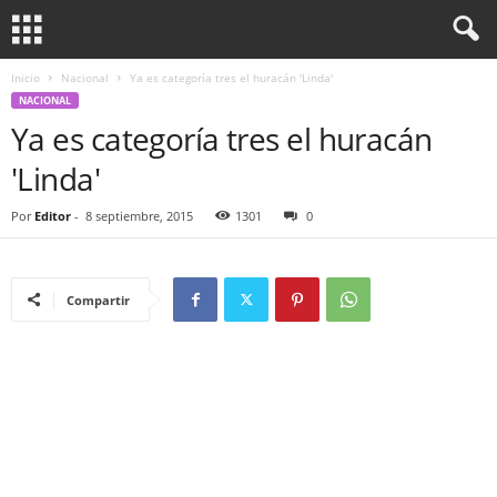
Inicio
Nacional
Ya es categoría tres el huracán 'Linda'
NACIONAL
Ya es categoría tres el huracán
'Linda'
Por
Editor
-
8 septiembre, 2015
1301
0
Compartir