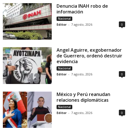
Denuncia INAH robo de
información
Nacional
Editor
-
7 agosto, 2026
0
Angel Aguirre, exgobernador
de Guerrero, ordenó destruir
evidencia
Nacional
Editor
-
7 agosto, 2026
0
México y Perú reanudan
relaciones diplomáticas
Nacional
Editor
-
7 agosto, 2026
0