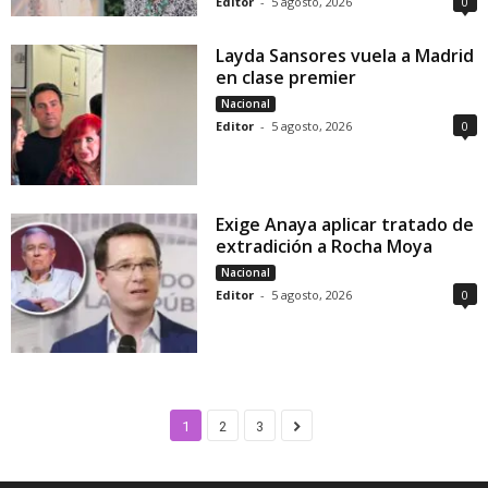
Editor
-
5 agosto, 2026
0
Layda Sansores vuela a Madrid
en clase premier
Nacional
Editor
-
5 agosto, 2026
0
Exige Anaya aplicar tratado de
extradición a Rocha Moya
Nacional
Editor
-
5 agosto, 2026
0
1
2
3