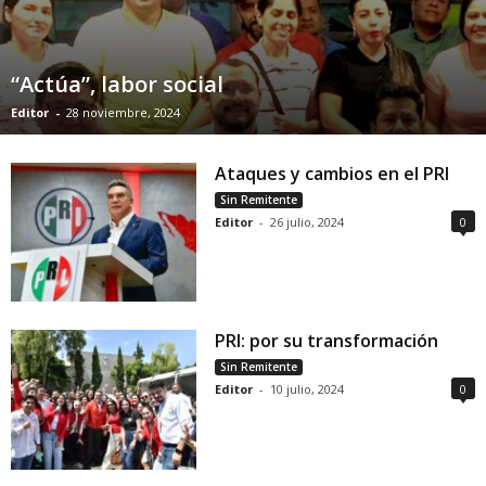
“Actúa”, labor social
Editor
-
28 noviembre, 2024
Ataques y cambios en el PRI
Sin Remitente
Editor
-
26 julio, 2024
0
PRI: por su transformación
Sin Remitente
Editor
-
10 julio, 2024
0