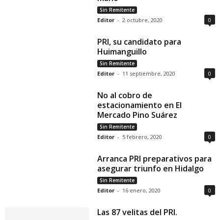
Sin Remitente
Editor
-
2 octubre, 2020
0
PRI, su candidato para
Huimanguillo
Sin Remitente
Editor
-
11 septiembre, 2020
0
No al cobro de
estacionamiento en El
Mercado Pino Suárez
Sin Remitente
Editor
-
5 febrero, 2020
0
Arranca PRI preparativos para
asegurar triunfo en Hidalgo
Sin Remitente
Editor
-
16 enero, 2020
0
Las 87 velitas del PRI.