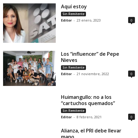
Aquí estoy
Sin Remitente
Editor
-
23 enero, 2023
0
Los “influencer” de Pepe
Nieves
Sin Remitente
Editor
-
21 noviembre, 2022
0
Huimangullo: no a los
“cartuchos quemados”
Sin Remitente
Editor
-
8 febrero, 2021
0
Alianza, el PRI debe llevar
mano