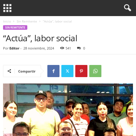
Inicio
Sin Remitente
“Actúa”, labor social
SIN REMITENTE
“Actúa”, labor social
Por
Editor
-
28 noviembre, 2024
541
0
Compartir