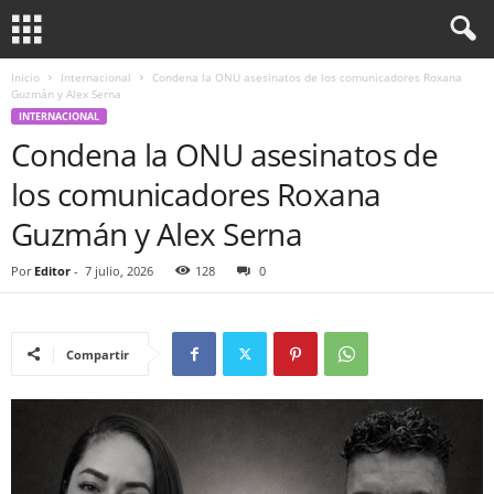
Inicio
Internacional
Condena la ONU asesinatos de los comunicadores Roxana
Guzmán y Alex Serna
INTERNACIONAL
Condena la ONU asesinatos de
los comunicadores Roxana
Guzmán y Alex Serna
Por
Editor
-
7 julio, 2026
128
0
Compartir