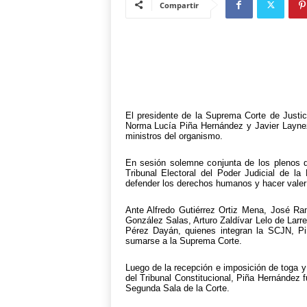
Compartir
El presidente de la Suprema Corte de Justic
Norma Lucía Piña Hernández y Javier Laynez 
ministros del organismo.
En sesión solemne conjunta de los plenos de
Tribunal Electoral del Poder Judicial de la
defender los derechos humanos y hacer valer 
Ante Alfredo Gutiérrez Ortiz Mena, José R
González Salas, Arturo Zaldívar Lelo de Lar
Pérez Dayán, quienes integran la SCJN, Pi
sumarse a la Suprema Corte.
Luego de la recepción e imposición de toga y l
del Tribunal Constitucional, Piña Hernández f
Segunda Sala de la Corte.