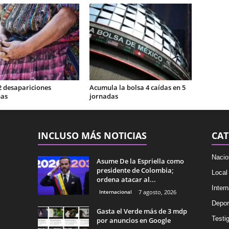
2 desapariciones
Acumula la bolsa 4 caídas en 5
nas
jornadas
INCLUSO MÁS NOTICIAS
CAT
Nacio
Asume De la Espriella como
presidente de Colombia;
Local
ordena atacar al...
Intern
Internacional
7 agosto, 2026
Depor
Gasta el Verde más de 3 mdp
Testig
por anuncios en Google