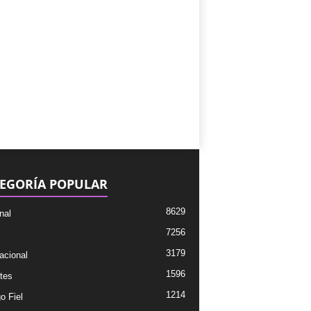
EGORÍA POPULAR
8629
nal
7256
3179
acional
1596
tes
1214
o Fiel