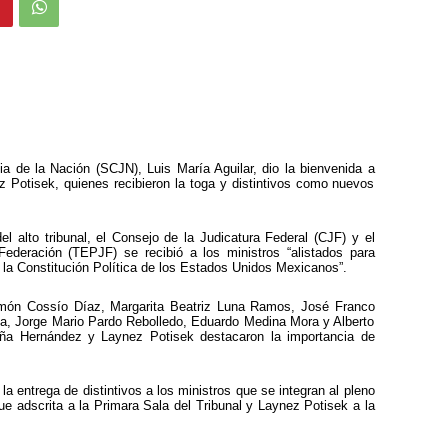
ia de la Nación (SCJN), Luis María Aguilar, dio la bienvenida a
Potisek, quienes recibieron la toga y distintivos como nuevos
l alto tribunal, el Consejo de la Judicatura Federal (CJF) y el
 Federación (TEPJF) se recibió a los ministros “alistados para
la Constitución Política de los Estados Unidos Mexicanos”.
amón Cossío Díaz, Margarita Beatriz Luna Ramos, José Franco
rea, Jorge Mario Pardo Rebolledo, Eduardo Medina Mora y Alberto
ña Hernández y Laynez Potisek destacaron la importancia de
a entrega de distintivos a los ministros que se integran al pleno
ue adscrita a la Primara Sala del Tribunal y Laynez Potisek a la