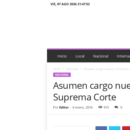
VIE, 07 AGO 2026 21:47:52
J
T
n
o
t
i
c
i
Inicio
Local
Nacional
Interna
a
s
Inicio
Nacional
Asumen cargo nuevos ministros 
NACIONAL
Asumen cargo nuev
Suprema Corte
Por
Editor
-
6 enero, 2016
915
0