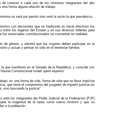
 de conocer a cada uno de los ministros integrantes del alto
u otra forma alguna relación de trabajo.
istra no será por pasión sino será la razón la que prevalezca.
romiso con decisiones que se traducirán en hacer efectivos los
io entre los órganos del Estado y en sus diversos órdenes para
e los enunciados constitucionales se conviertan en realidad.
 de género, y advirtió que las mujeres deben participar en la
stino y actuar y pensar no sólo en el bienestar familiar,
 la que manifestó en el Senado de la República, y coincide con
ribunal Constitucional israelí quien expresó:
bajo, es una forma de vida, forma de vida que no lleva implícita
icia, que tiene el compromiso del juzgador de impartir justicia sin
, sino buscando la justicia”.
jo ante los integrantes del Poder Judicial de la Federación (PJF)
plar la magnitud de la tarea como nuevo ministro y que su
ar a la población.