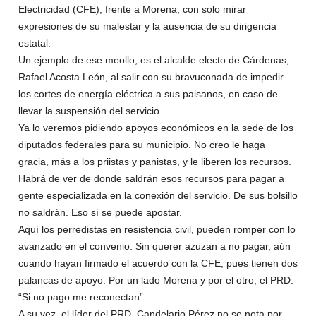
Electricidad (CFE), frente a Morena, con solo mirar
expresiones de su malestar y la ausencia de su dirigencia
estatal.
Un ejemplo de ese meollo, es el alcalde electo de Cárdenas,
Rafael Acosta León, al salir con su bravuconada de impedir
los cortes de energía eléctrica a sus paisanos, en caso de
llevar la suspensión del servicio.
Ya lo veremos pidiendo apoyos económicos en la sede de los
diputados federales para su municipio. No creo le haga
gracia, más a los priistas y panistas, y le liberen los recursos.
Habrá de ver de donde saldrán esos recursos para pagar a
gente especializada en la conexión del servicio. De sus bolsillo
no saldrán. Eso sí se puede apostar.
Aquí los perredistas en resistencia civil, pueden romper con lo
avanzado en el convenio. Sin querer azuzan a no pagar, aún
cuando hayan firmado el acuerdo con la CFE, pues tienen dos
palancas de apoyo. Por un lado Morena y por el otro, el PRD.
“Si no pago me reconectan”.
A su vez, el líder del PRD, Candelario Pérez no se nota por