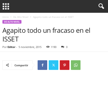
Inicio
De Alto Nivel
Agapito todo un fracaso en el ISSET
DE ALTO NIVEL
Agapito todo un fracaso en el
ISSET
Por
Editor
-
5 noviembre, 2015
1190
0
Compartir