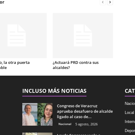
or
, la otra puerta
¿Actuará PRD contra sus
able
alcaldes?
INCLUSO MÁS NOTICIAS
CAT
Nacio
Congreso de Veracruz
aprueba desafuero de alcalde
Local
ligado al caso de...
Intern
Nacional
5 agosto, 2026
Depor