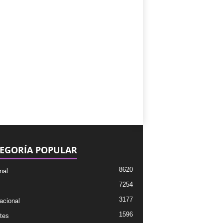
EGORÍA POPULAR
8620
nal
7254
3177
acional
1596
tes