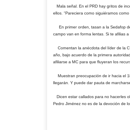
Mala señal. En el PRD hay gritos de inco
ellos. “Pareciera como siguiéramos como
En primer orden, tasan a la Sedafop de
campo van en forma lentas. Si te afilias
Comentan la anécdota del líder de la CN
año, bajo acuerdo de la primera autorida
afiliarse a MC para que fluyeran los recur
Muestran preocupación de ir hacia el 18 
llegarán. Y puede dar pauta de marchars
Dicen estar callados para no hacerles o
Pedro Jiménez no es de la devoción de los