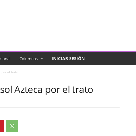
INICIAR SESIÓN
cional
Columnas
 por el trato
ol Azteca por el trato