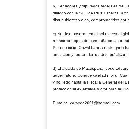
b) Senadores y diputados federales del P
diálogo con la SCT de Ruíz Esparza, a fi
distribuidores viales, comprometidos por 
c) No deja pasaron en el sol azteca el glo
rebasaron topes de campaña en la jornada 
Por eso salió, Oswal Lara a restregarle h
anulación y fueron derrotados, prácticam
d) El alcalde de Macuspana, José Eduard
gubernatura. Conque calidad moral. Cuand
y no llegó hasta la Fiscalía General del E
protección al ex alcalde Víctor Manuel Go
E-mail:a_caraveo2001@hotmail.com