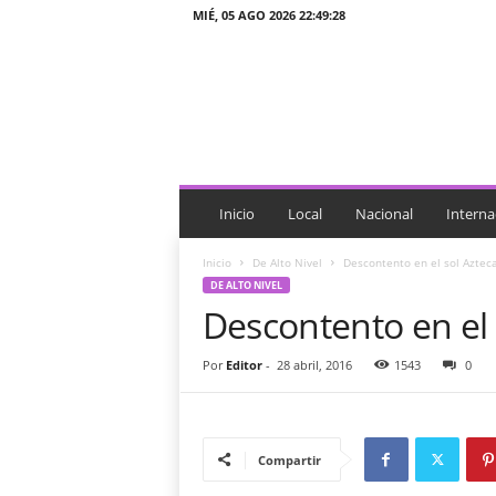
MIÉ, 05 AGO 2026 22:49:28
J
T
n
o
t
i
c
i
Inicio
Local
Nacional
Interna
a
s
Inicio
De Alto Nivel
Descontento en el sol Azteca
DE ALTO NIVEL
Descontento en el s
Por
Editor
-
28 abril, 2016
1543
0
Compartir