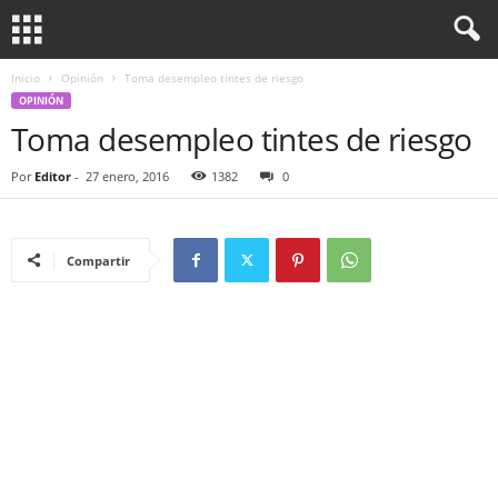
Inicio
Opinión
Toma desempleo tintes de riesgo
OPINIÓN
Toma desempleo tintes de riesgo
Por
Editor
-
27 enero, 2016
1382
0
Compartir