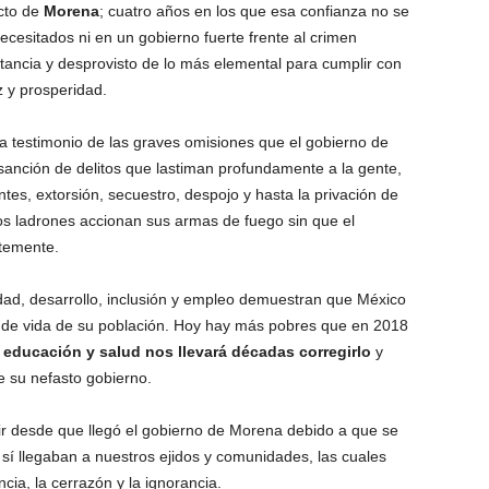
ecto de
Morena
; cuatro años en los que esa confianza no se
ecesitados ni en un gobierno fuerte frente al crimen
tancia y desprovisto de lo más elemental para cumplir con
z y prosperidad.
 testimonio de las graves omisiones que el gobierno de
anción de delitos que lastiman profundamente a la gente,
tes, extorsión, secuestro, despojo y hasta la privación de
los ladrones accionan sus armas de fuego sin que el
temente.
dad, desarrollo, inclusión y empleo demuestran que México
ad de vida de su población. Hoy hay más pobres que en 2018
educación y salud nos llevará décadas corregirlo
y
e su nefasto gobierno.
r desde que llegó el gobierno de Morena debido a que se
í llegaban a nuestros ejidos y comunidades, las cuales
cia, la cerrazón y la ignorancia.