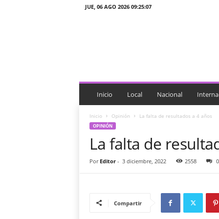
JUE, 06 AGO 2026 09:25:07
J
T
n
o
t
i
c
i
Inicio
Local
Nacional
Interna
a
s
Inicio
Opinión
La falta de resultados a 4 años
OPINIÓN
La falta de resulta
Por
Editor
-
3 diciembre, 2022
2558
0
Compartir