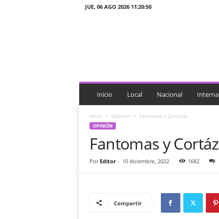
JUE, 06 AGO 2026 11:20:50
J
T
n
o
t
i
c
i
Inicio
Local
Nacional
Interna
a
s
Inicio
Opinión
Fantomas y Cortázar
OPINIÓN
Fantomas y Cortáz
Por
Editor
-
10 diciembre, 2022
1682
Compartir