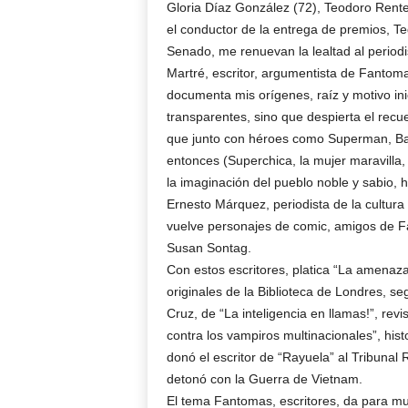
Gloria Díaz González (72), Teodoro Rente
el conductor de la entrega de premios, Te
Senado, me renuevan la lealtad al perio
Martré, escritor, argumentista de Fantoma
documenta mis orígenes, raíz y motivo inic
transparentes, sino que despierta el re
que junto con héroes como Superman, Bat
entonces (Superchica, la mujer maravilla,
la imaginación del pueblo noble y sabio, 
Ernesto Márquez, periodista de la cultura
vuelve personajes de comic, amigos de Fa
Susan Sontag.
Con estos escritores, platica “La amenaza 
originales de la Biblioteca de Londres, s
Cruz, de “La inteligencia en llamas!”, re
contra los vampiros multinacionales”, hist
donó el escritor de “Rayuela” al Tribunal
detonó con la Guerra de Vietnam.
El tema Fantomas, escritores, da para muc