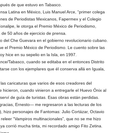
pués de que estuvo en Tabasco.
ensa Latina en México, Luis Manuel Arce, “primer colega
ones de Periodistas Mexicanos, Fapermex y el Colegio
onalipe, le otorga el Premio México de Periodismo,
de 50 años de ejercicio de prensa.
ro del Che Guevara en el gobierno revolucionario cubano.
 que el Premio México de Periodismo. Le cuento sobre las
 hice en su sepelio en la Isla, en 1997.
ance/Tabasco, cuando se editaba en el entonces Distrito
arse con los ejemplares que él conserva allá en Iguala,
las caricaturas que varios de esos creadores del
e hicieron, cuando vinieron a entregarle el Huevo Ónix al
rví de guía de turistas. Esas obras están perdidas.
racias, Ernesto— me regresaron a las lecturas de los
en), hizo personajes de Fantomas: Julio Cortázar, Octavio
 releer “Vampiros multinacionales”, que no se me hizo
 ya corrió mucha tinta, mi recordado amigo Fito Zetina.