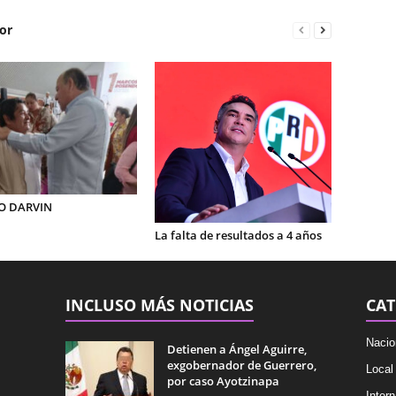
or
O DARVIN
La falta de resultados a 4 años
INCLUSO MÁS NOTICIAS
CAT
Nacio
Detienen a Ángel Aguirre,
exgobernador de Guerrero,
Local
por caso Ayotzinapa
Intern