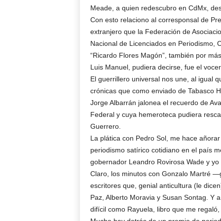
Meade, a quien redescubro en CdMx, des
Con esto relaciono al corresponsal de Pr
extranjero que la Federación de Asociaci
Nacional de Licenciados en Periodismo, C
“Ricardo Flores Magón”, también por más 
Luis Manuel, pudiera decirse, fue el voce
El guerrillero universal nos une, al igual
crónicas que como enviado de Tabasco Hoy
Jorge Albarrán jalonea el recuerdo de Av
Federal y cuya hemeroteca pudiera rescat
Guerrero.
La plática con Pedro Sol, me hace añorar 
periodismo satírico cotidiano en el país m
gobernador Leandro Rovirosa Wade y yo se
Claro, los minutos con Gonzalo Martré —g
escritores que, genial anticultura (le dic
Paz, Alberto Moravia y Susan Sontag. Y a
difícil como Rayuela, libro que me regaló,