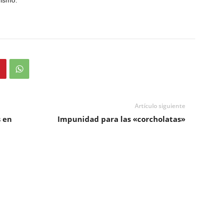
dismo.
Artículo siguiente
s en
Impunidad para las «corcholatas»