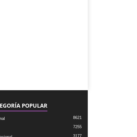
EGORÍA POPULAR
8621
nal
7255
3177
acional