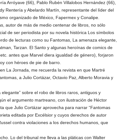
ría Arróyave (66), Pablo Rubén Villalobos Hernández (66),
dy Rentería y Abelardo Martín, representante del líder del
dismo organizado de México, Fapermex y Conalipe.
s, autor de más de medio centenar de libros, no sólo
ial de ser periodista por su novela histórica Los símbolos
cuerdo de lecturas como su Fantomas, La amenaza elegante,
man, Tarzan. El Santo y algunas heroínas de comics de
 etc. antes que Marvel diera igualdad de género), forjaron
hoy con héroes de pie de barro.
 en La Jornada, me recuerda la revista en que Martré
ntomas, a Julio Cortázar, Octavio Paz, Alberto Moravia y
elegante” sobre el robo de libros raros, antiguos y
egún el argumento martreano, con ilustración de Héctor
vista que Julio Cortázar aprovecha para narrar “Fantomas
orieta editada por Excélsior y cuyos derechos de autor
 Russel contra violaciones a los derechos humanos, que
ho. Lo del tribunal me lleva a las pláticas con Walter