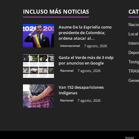
INCLUSO MÁS NOTICIAS
CAT
Nacio
Asume De la Espriella como
presidente de Colombia;
Local
ordena atacar al...
Intern
Internacional
7 agosto, 2026
Depor
Gasta el Verde más de 3 mdp
Testig
por anuncios en Google
Nacional
7 agosto, 2026
TRAN
Gener
Van 152 desapariciones
indígenas
Nacional
7 agosto, 2026
Inicio