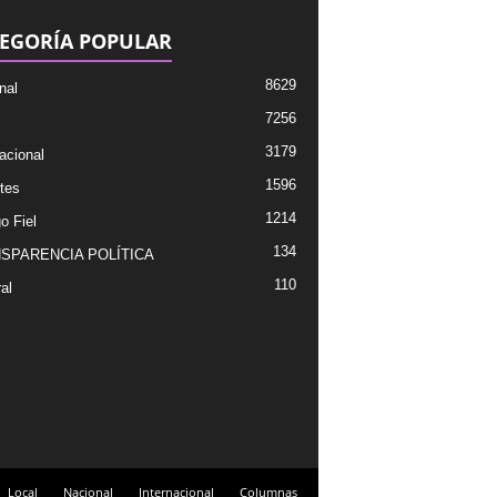
EGORÍA POPULAR
8629
nal
7256
3179
acional
1596
tes
1214
o Fiel
134
SPARENCIA POLÍTICA
110
al
Local
Nacional
Internacional
Columnas