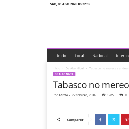
SÁB, 08 AGO 2026 06:22:55
J
T
n
o
t
i
c
i
Inicio
Local
Nacional
Interna
a
s
Inicio
De Alto Nivel
Tabasco no merece ser dest
DE ALTO NIVEL
Tabasco no merece
Por
Editor
-
22 febrero, 2016
1285
0
Compartir