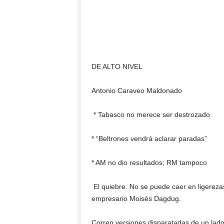
DE ALTO NIVEL
Antonio Caraveo Maldonado
* Tabasco no merece ser destrozado
* “Beltrones vendrá aclarar paradas”
* AM no dio resultados; RM tampoco
El quiebre. No se puede caer en ligereza
empresario Moisés Dagdug.
Corren versiones disparatadas de un lado 