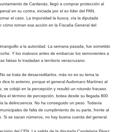
yuntamiento de Cardenás, llegó a comprar protección al
al en su contra, iniciada por el ex líder del PAN,
tomar el caso. La impunidad la busca, vía la diputada
er cómo toman esa acción en la Fiscalía General del
manguillo a la autoridad. La semana pasada, fue sometido
noche. Y los malosos antes de embarcar los semovientes a
s falsas lo trasladan a territorio veracruzano.
. No se trata de desacreditarlos, más no es su tema la
Se dice lo anterior, porque el general Audomaro Martínez al
, se cobijó en la percepción y resultó un rotundo fracaso.
iliza el término de percepción, botea desde su llegada 800
ría la delincuencia. No ha conseguido un peso. Todavía
municipales de falta de cumplimiento de su parte, frente al
o. Si se sacan números, no hay buena cuenta del general.
cisión del CEN. La salida de la diputada Candelaria Pérez