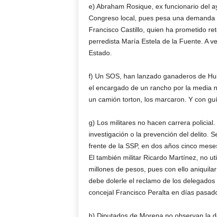
e) Abraham Rosique, ex funcionario del a
Congreso local, pues pesa una demanda pen
Francisco Castillo, quien ha prometido re
perredista María Estela de la Fuente. A v
Estado.
f) Un SOS, han lanzado ganaderos de Hui
el encargado de un rancho por la media 
un camión torton, los marcaron. Y con guía
g) Los militares no hacen carrera policial
investigación o la prevención del delito. 
frente de la SSP, en dos años cinco meses
El también militar Ricardo Martínez, no ut
millones de pesos, pues con ello aniquila
debe dolerle el reclamo de los delegados 
concejal Francisco Peralta en días pasad
h) Diputados de Morena no observan la de