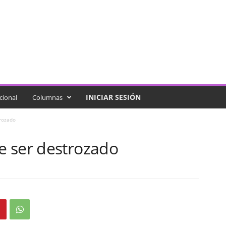
INICIAR SESIÓN
cional
Columnas
rozado
 ser destrozado