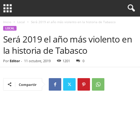
Inicio
Local
Será 2019 el año más violento en la historia de Tabasco
LOCAL
Será 2019 el año más violento en
la historia de Tabasco
Por
Editor
-
11 octubre, 2019
1201
0
Compartir