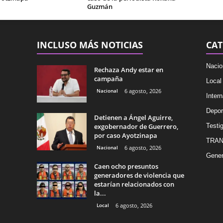
Guzmán
INCLUSO MÁS NOTICIAS
CAT
Nacio
Rechaza Andy estar en
campaña
Local
Nacional
6 agosto, 2026
Intern
Depor
Detienen a Ángel Aguirre,
exgobernador de Guerrero,
Testig
por caso Ayotzinapa
TRAN
Nacional
6 agosto, 2026
Gener
Caen ocho presuntos
generadores de violencia que
estarían relacionados con
la...
Local
6 agosto, 2026