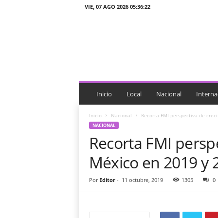
VIE, 07 AGO 2026 05:36:22
J
T
n
o
t
i
c
i
Inicio
Local
Nacional
Interna
a
s
Inicio
Nacional
Recorta FMI perspectiva de crec
NACIONAL
Recorta FMI persp
México en 2019 y 
Por
Editor
-
11 octubre, 2019
1305
0