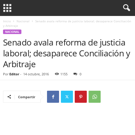
Inicio
Nacional
Senado avala reforma de justicia laboral; desaparece Conciliación
y Arbitraje
NACIONAL
Senado avala reforma de justicia
laboral; desaparece Conciliación y
Arbitraje
Por
Editor
-
14 octubre, 2016
1155
0
Compartir