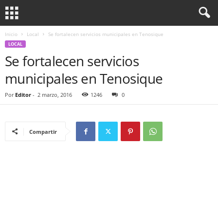
Inicio
Local
Se fortalecen servicios municipales en Tenosique
LOCAL
Se fortalecen servicios
municipales en Tenosique
Por
Editor
-
2 marzo, 2016
1246
0
Compartir