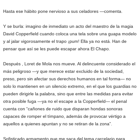
Hasta ese hábito pone nervioso a sus celadores —comenta.
Y se burla: imagino de inmediato un acto del maestro de la magia
David Copperfield cuando coloca una tela sobre una guapa modelo
y al jalar vigorosamente el trapo ¡pum! Ella ya no está. Han de
pensar que así se les puede escapar ahora El Chapo.
Después , Loret de Mola nos mueve. Al delincuente considerado el
más peligroso —y que merece estar excluido de la sociedad,
preso, pero sin afectar sus derechos humanos en tal forma— no
solo lo mantienen en un silencio extremo, en el que los guardias no
pueden dirigirle la palabra, sino que entre las medidas para evitar
otra posible fuga —ya no el escape a la Copperfield— el penal
cuenta con “cañones de ruido que disparan hondas sonoras
capaces de romper el tímpano, además de provocar vértigo a
aquellos a quienes apuntan y no se retiran de la zona”.
Sofisticado armamento que me saca del tema carcelario para