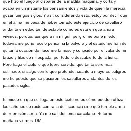
que hizo el fuego al disparar de la maldita máquina, y corta y
acaba en un instante los pensamientos y vida de quien la merecía
gozar luengos siglos. Y así, considerando esto, estoy por decir que
en el alma me pesa de haber tomado este ejercicio de caballero
andante en edad tan detestable como es esta en que ahora
vivimos; porque, aunque a mí ningún peligro me pone miedo,
todavía me pone recelo pensar si la pólvora y el estaño me han de
quitar la ocasión de hacerme famoso y conocido por el valor de mi
brazo y filos de mi espada, por todo lo descubierto de la tierra.
Pero haga el cielo lo que fuere servido, que tanto seré más
estimado, si salgo con lo que pretendo, cuanto a mayores peligros
me he puesto que se pusieron los caballeros andantes de los
pasados siglos.
El miedo en que se llega en este texto no es cómo pueden utilizar
los cañones de ruido contra la delincuencia sino qué terrible arma
de represión sería. Ya me salí del tema carcelario. Retorno
mañana viernes. DM.