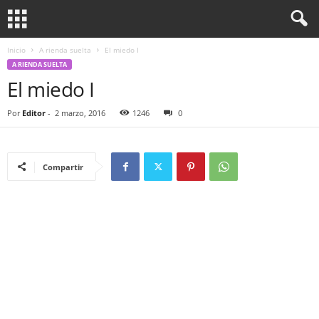
Inicio
A rienda suelta
El miedo I
A RIENDA SUELTA
El miedo I
Por
Editor
-
2 marzo, 2016
1246
0
Compartir