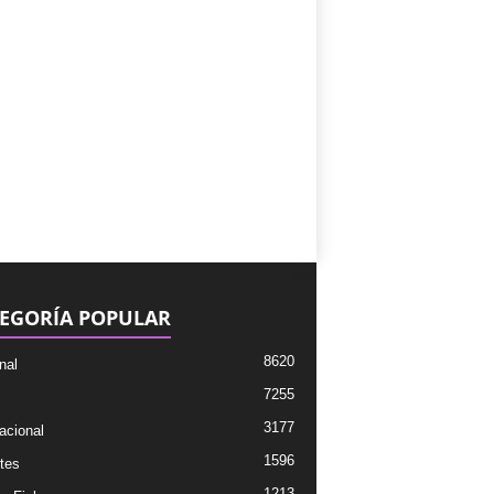
EGORÍA POPULAR
8620
nal
7255
3177
acional
1596
tes
1213