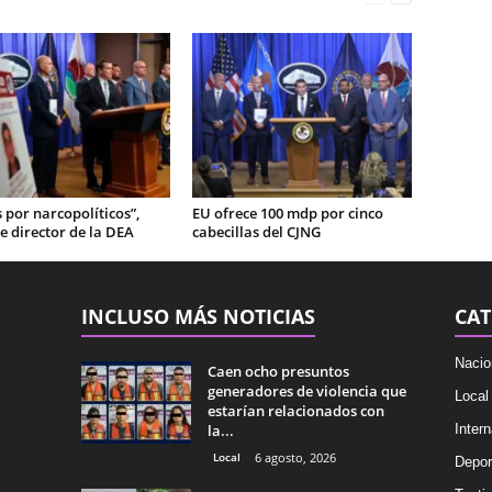
por narcopolíticos”,
EU ofrece 100 mdp por cinco
e director de la DEA
cabecillas del CJNG
INCLUSO MÁS NOTICIAS
CAT
Nacio
Caen ocho presuntos
generadores de violencia que
Local
estarían relacionados con
la...
Intern
Local
6 agosto, 2026
Depor