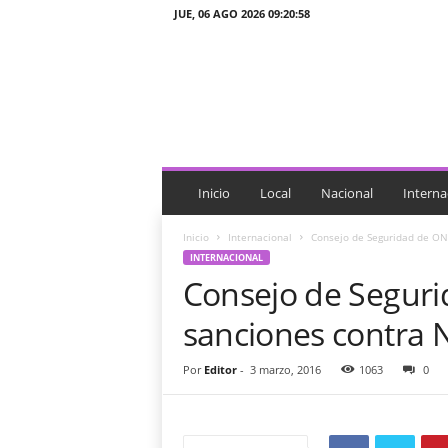
JUE, 06 AGO 2026 09:20:58
J
T
n
o
t
i
c
i
Inicio
Local
Nacional
Interna
a
s
Inicio
Internacional
Consejo de Seguridad de ON
INTERNACIONAL
Consejo de Segur
sanciones contra 
Por
Editor
-
3 marzo, 2016
1063
0