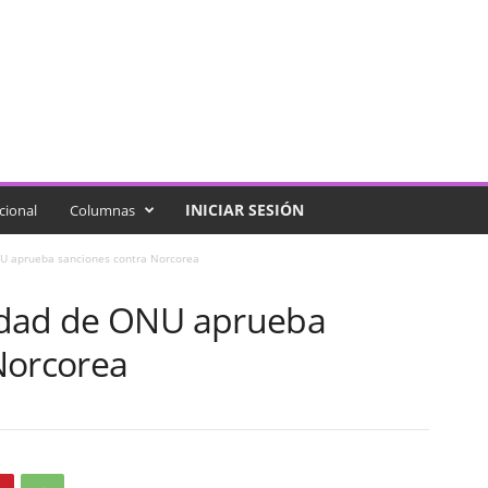
INICIAR SESIÓN
cional
Columnas
U aprueba sanciones contra Norcorea
idad de ONU aprueba
Norcorea