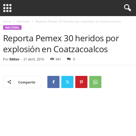
Inicio
Nacional
Reporta Pemex 30 heridos por explosión en Coatzacoalcos
NACIONAL
Reporta Pemex 30 heridos por
explosión en Coatzacoalcos
Por
Editor
-
21 abril, 2016
941
0
Compartir