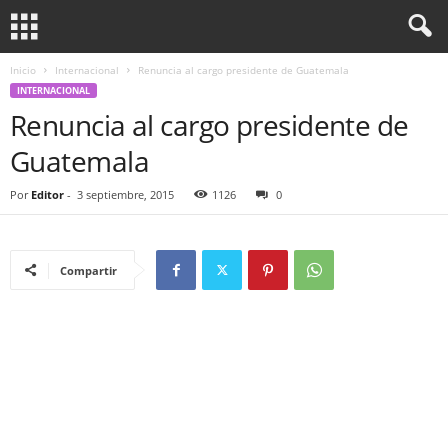
Inicio
Internacional
Renuncia al cargo presidente de Guatemala
INTERNACIONAL
Renuncia al cargo presidente de
Guatemala
Por
Editor
-
3 septiembre, 2015
1126
0
Compartir