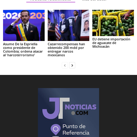
EU detiene importación
de aguacate de
Asume De la Espriella
Cazarrecompensas han
Michoacán
como presidente de
obtenido 200 mdd por
Colombia; ordena atacar
entregar narcos
al ‘narcoterrorismo’
mexicanos