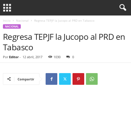
Inicio
Nacional
Regresa TEPJF la Jucopo al PRD en Tabasco
NACIONAL
Regresa TEPJF la Jucopo al PRD en
Tabasco
Por
Editor
-
12 abril, 2017
1030
0
Compartir