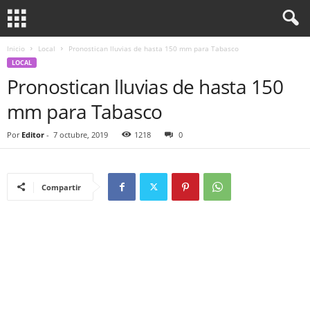
Inicio
Local
Pronostican lluvias de hasta 150 mm para Tabasco
LOCAL
Pronostican lluvias de hasta 150
mm para Tabasco
Por
Editor
-
7 octubre, 2019
1218
0
Compartir