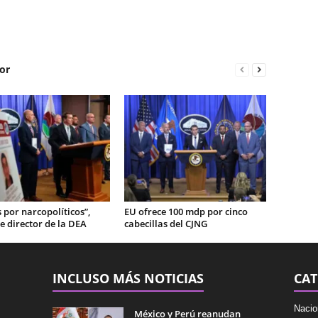
or
por narcopolíticos”,
EU ofrece 100 mdp por cinco
e director de la DEA
cabecillas del CJNG
INCLUSO MÁS NOTICIAS
CAT
Nacio
México y Perú reanudan