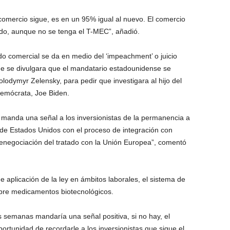
e comercio sigue, es en un 95% igual al nuevo. El comercio
do, aunque no se tenga el T-MEC”, añadió.
rdo comercial se da en medio del ‘impeachment’ o juicio
ue se divulgara que el mandatario estadounidense se
odymyr Zelensky, para pedir que investigara al hijo del
Demócrata, Joe Biden.
manda una señal a los inversionistas de la permanencia a
 de Estados Unidos con el proceso de integración con
enegociación del tratado con la Unión Europea”, comentó
 aplicación de la ley en ámbitos laborales, el sistema de
obre medicamentos biotecnológicos.
s semanas mandaría una señal positiva, si no hay, el
ortunidad de recordarle a los inversionistas que sigue el