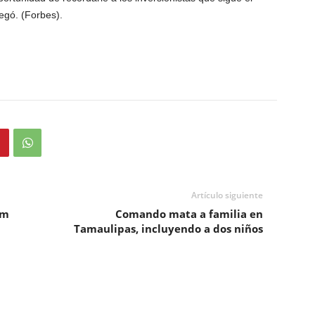
egó. (Forbes).
Artículo siguiente
mm
Comando mata a familia en
Tamaulipas, incluyendo a dos niños