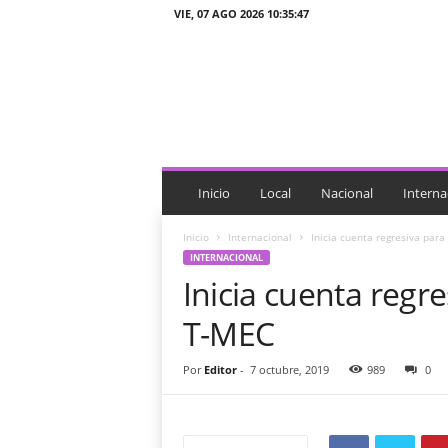
VIE, 07 AGO 2026 10:35:47
J
T
n
o
t
i
c
i
Inicio
Local
Nacional
Interna
a
s
Inicio
Internacional
Inicia cuenta regresiva para
INTERNACIONAL
Inicia cuenta regre
T-MEC
Por
Editor
-
7 octubre, 2019
989
0