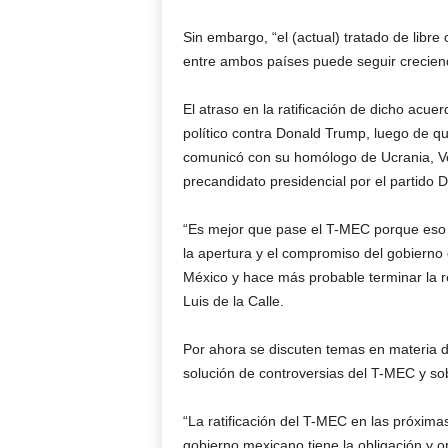
Sin embargo, “el (actual) tratado de libr
entre ambos países puede seguir crecien
El atraso en la ratificación de dicho acue
político contra Donald Trump, luego de q
comunicó con su homólogo de Ucrania, Vol
precandidato presidencial por el partido 
“Es mejor que pase el T-MEC porque eso 
la apertura y el compromiso del gobierno
México y hace más probable terminar la r
Luis de la Calle.
Por ahora se discuten temas en materia de
solución de controversias del T-MEC y s
“La ratificación del T-MEC en las próxima
gobierno mexicano tiene la obligación y op