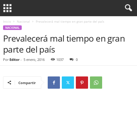
Inicio
Nacional
Prevalecerá mal tiempo en gran parte del país
NACIONAL
Prevalecerá mal tiempo en gran
parte del país
Por
Editor
-
5 enero, 2016
1037
0
Compartir