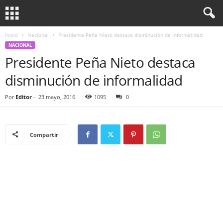
Inicio
Nacional
Presidente Peña Nieto destaca disminución de informalidad
NACIONAL
Presidente Peña Nieto destaca
disminución de informalidad
Por
Editor
-
23 mayo, 2016
1095
0
Compartir