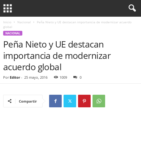
Inicio
Nacional
Peña Nieto y UE destacan importancia de modernizar acuerdo
global
NACIONAL
Peña Nieto y UE destacan
importancia de modernizar
acuerdo global
Por
Editor
-
25 mayo, 2016
1009
0
Compartir