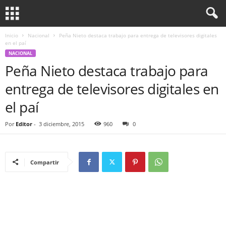
Inicio
Nacional
Peña Nieto destaca trabajo para entrega de televisores digitales
en el paí
NACIONAL
Peña Nieto destaca trabajo para
entrega de televisores digitales en
el paí
Por
Editor
-
3 diciembre, 2015
960
0
Compartir