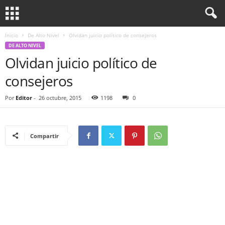
Inicio
De Alto Nivel
Olvidan juicio político de consejeros
DE ALTO NIVEL
Olvidan juicio político de
consejeros
Por
Editor
-
26 octubre, 2015
1198
0
Compartir