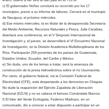
enero, bueno a ver sino le dan palo en el TEPJF.
c) El gobernador Núñez concluirá su recorrido por los 17
municipios, previo a su informe de labores. Cerrará en el municipio
de Nacajuca, el próximo miércoles.
d) Ese mismo miércoles, la ex titular de la desaparecida Secretaría
del Medio Ambiente, Recursos Naturales y Pesca, Julia Carabias,
disertará una conferencia, en el V Simposio Internacional de
Investigación y, el jueves, se desarrollará el VI Encuentro Nacional
de Investigación, en la División Académica Multidisciplinaria de los
Ríos. Participarán 259 ponentes de los países de Guatemala,
Estados Unidos, Ecuador, del Caribe y México.
e) Sin duda, uno de los temas a tratar, será la amenaza de
construcción de la presa hidroeléctrica sobre el río Usumacinta.
Por cierto, él gobierno federal, vía la Comisión Federal de
Electricidad (CFE), está despertando a los demonios en Chiapas.
No dude la reaparición del Ejército Zapatista de Liberación
Nacional (EZLN) y no es cabeza el famoso Comándate Marcos.
f) El líder del Verde Ecologista, Federico Madrazo, en un
comunicado, dio a conocer a estar dispuesto a participar en un