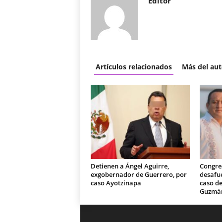
Editor
Artículos relacionados
Más del aut
Detienen a Ángel Aguirre,
Congre
exgobernador de Guerrero, por
desafue
caso Ayotzinapa
caso de
Guzmá