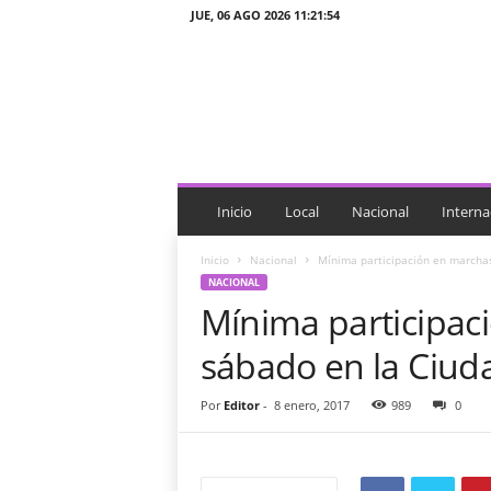
JUE, 06 AGO 2026 11:21:54
J
T
n
o
t
i
c
i
Inicio
Local
Nacional
Interna
a
s
Inicio
Nacional
Mínima participación en marcha
NACIONAL
Mínima participac
sábado en la Ciud
Por
Editor
-
8 enero, 2017
989
0