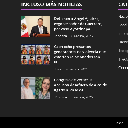
INCLUSO MÁS NOTICIAS
CAT
Nacio
Detienen a Ángel Aguirre,
exgobernador de Guerrero,
Local
por caso Ayotzinapa
Intern
Nacional
6 agosto, 2026
Depor
Caen ocho presuntos
Testig
generadores de violencia que
estarían relacionados con
TRAN
la...
Gener
Local
6 agosto, 2026
Congreso de Veracruz
aprueba desafuero de alcalde
ligado al caso de...
Nacional
5 agosto, 2026
Inicio