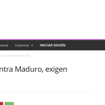
INICIAR SESIÓN
cional
Columnas
ro, exigen derecho al voto
ontra Maduro, exigen