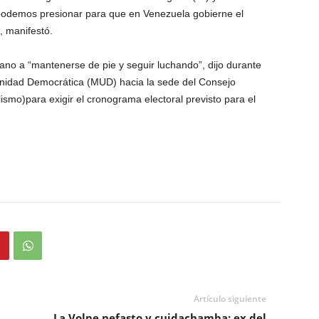
e podemos presionar para que en Venezuela gobierne el
”, manifestó.
ano a “mantenerse de pie y seguir luchando”, dijo durante
nidad Democrática (MUD) hacia la sede del Consejo
lismo)para exigir el cronograma electoral previsto para el
Artículo siguiente
La Volpe nefasto y cuidachamba: ex del