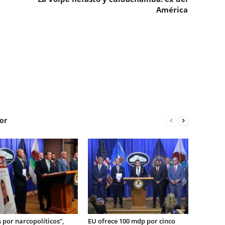
América
or
por narcopolíticos”,
EU ofrece 100 mdp por cinco