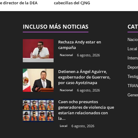
e director de la DEA
cabecillas del CJNG
INCLUSO MÁS NOTICIAS
CAT
Nacio
Rechaza Andy estar en
campaña
Local
Nacional
6 agosto, 2026
Intern
Depor
Detienen a Ángel Aguirre,
exgobernador de Guerrero,
Testig
por caso Ayotzinapa
TRAN
Nacional
6 agosto, 2026
Gener
Caen ocho presuntos
generadores de violencia que
estarían relacionados con
la...
Local
6 agosto, 2026