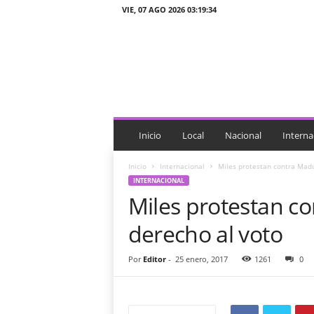
VIE, 07 AGO 2026 03:19:34
J
T
n
o
t
i
c
i
Inicio
Local
Nacional
Interna
a
s
Inicio
Internacional
Miles protestan contra Madu
INTERNACIONAL
Miles protestan c
derecho al voto
Por
Editor
-
25 enero, 2017
1261
0