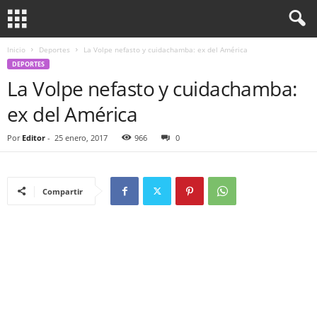
Inicio
Deportes
La Volpe nefasto y cuidachamba: ex del América
DEPORTES
La Volpe nefasto y cuidachamba:
ex del América
Por
Editor
-
25 enero, 2017
966
0
Compartir