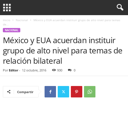
Inicio
Nacional
México y EUA acuerdan instituir grupo de alto nivel para temas
de...
NACIONAL
México y EUA acuerdan instituir
grupo de alto nivel para temas de
relación bilateral
Por
Editor
-
12 octubre, 2016
930
0
Compartir