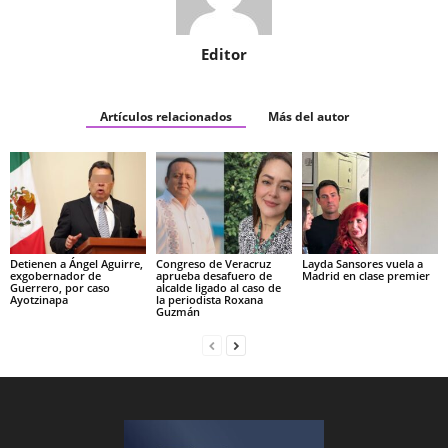
Editor
Artículos relacionados
Más del autor
Detienen a Ángel Aguirre,
Congreso de Veracruz
Layda Sansores vuela a
exgobernador de
aprueba desafuero de
Madrid en clase premier
Guerrero, por caso
alcalde ligado al caso de
Ayotzinapa
la periodista Roxana
Guzmán