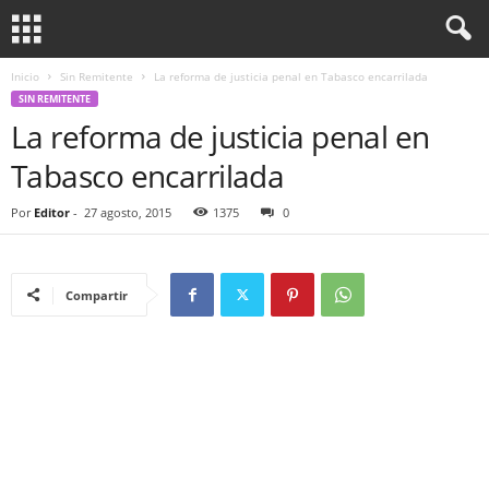
Inicio
Sin Remitente
La reforma de justicia penal en Tabasco encarrilada
SIN REMITENTE
La reforma de justicia penal en
Tabasco encarrilada
Por
Editor
-
27 agosto, 2015
1375
0
Compartir