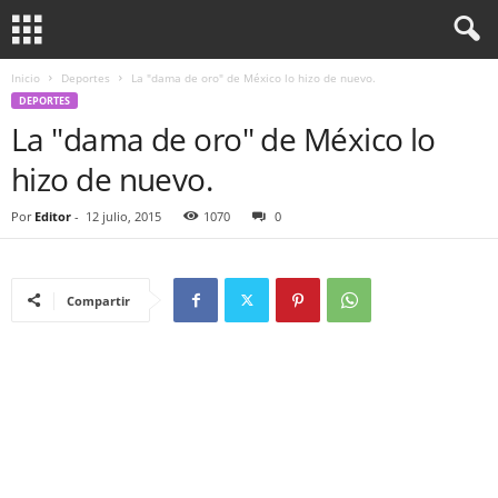
Inicio
Deportes
La "dama de oro" de México lo hizo de nuevo.
DEPORTES
La "dama de oro" de México lo
hizo de nuevo.
Por
Editor
-
12 julio, 2015
1070
0
Compartir