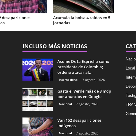
2 desapariciones
Acumula la bolsa 4 caídas en 5
nas
jornadas
INCLUSO MÁS NOTICIAS
CAT
Nacio
Asume De la Espriella como
presidente de Colombia;
Local
ordena atacar al...
Intern
Internacional
7 agosto, 2026
Depor
Gasta el Verde más de 3 mdp
Testig
por anuncios en Google
Nacional
7 agosto, 2026
TRAN
Gener
Van 152 desapariciones
indígenas
Nacional
7 agosto, 2026