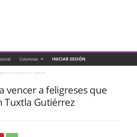
INICIAR SESIÓN
cional
Columnas
igreses que esperan al Papa en...
ra vencer a feligreses que
 Tuxtla Gutiérrez