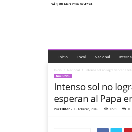
SÁB, 08 AGO 2026 02:47:24
J
T
n
o
t
i
c
i
Inicio
Local
Nacional
Interna
a
s
Inicio
Nacional
Intenso sol no logra vencer a fel
NACIONAL
Intenso sol no log
esperan al Papa en
Por
Editor
-
15 febrero, 2016
1278
0