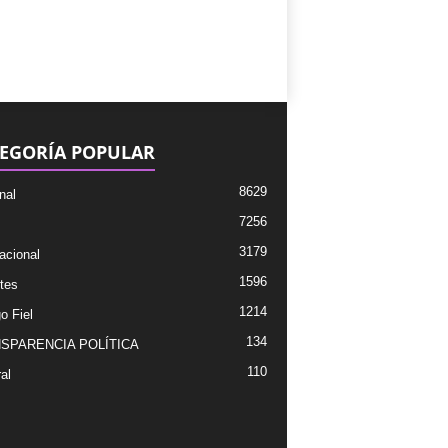
EGORÍA POPULAR
8629
nal
7256
3179
acional
1596
tes
1214
o Fiel
134
SPARENCIA POLÍTICA
110
al