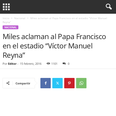
Inicio
Nacional
Miles aclaman al Papa Francisco en el estadio “Víctor Manuel
Reyna”
NACIONAL
Miles aclaman al Papa Francisco
en el estadio “Víctor Manuel
Reyna”
Por
Editor
-
15 febrero, 2016
1101
0
Compartir