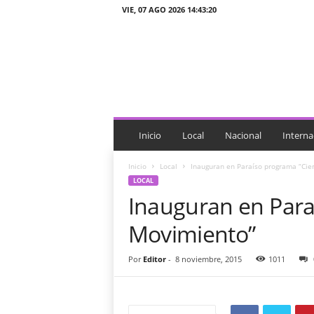
VIE, 07 AGO 2026 14:43:20
J
T
n
o
t
i
c
i
Inicio
Local
Nacional
Interna
a
s
Inicio
Local
Inauguran en Paraíso programa “Cie
LOCAL
Inauguran en Para
Movimiento”
Por
Editor
-
8 noviembre, 2015
1011