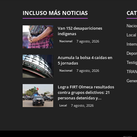
INCLUSO MÁS NOTICIAS
CAT
Nacio
Van 152 desapariciones
indígenas
Local
Nacional
7 agosto, 2026
Intern
Depor
Acumula la bolsa 4 caídas en
5 jornadas
Testig
Nacional
7 agosto, 2026
TRAN
Gener
Logra FIRT Olmeca resultados
contra grupos delictivos: 21
personas detenidas y...
Local
7 agosto, 2026