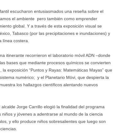
 infantil escucharon entusiasmados una reseña sobre el
ctamos el ambiente pero también como emprender
miento global. Y a través de esta exposición visual se
éxico, Tabasco (por las precipitaciones e inundaciones) y
 línea costera.
ma itinerante recorrieron el laboratorio móvil ADN –donde
y las bases que mediante procesos químicos se convierten
-, la exposición “Puntos y Rayas: Matemáticas Mayas” que
 sistema numérico; y el Planetario Móvi, que despierta la
 muestra los hallazgos científicos alentando nuevos
el alcalde Jorge Carrillo elogió la finalidad del programa
s niños y jóvenes a adentrarse al mundo de la ciencia
los, y ello produce niños sobresalientes que luego son
ciencias.