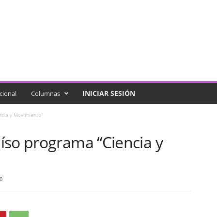
INICIAR SESIÓN
cional
Columnas
ncia y Movimiento”
íso programa “Ciencia y
0