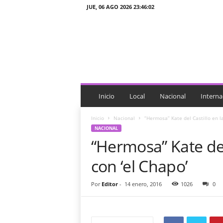
JUE, 06 AGO 2026 23:46:02
J
T
n
o
t
i
c
i
Inicio
Local
Nacional
Interna
a
s
Inicio
Nacional
“Hermosa” Kate del Castillo en la
NACIONAL
“Hermosa” Kate del
con ‘el Chapo’
Por
Editor
-
14 enero, 2016
1026
0