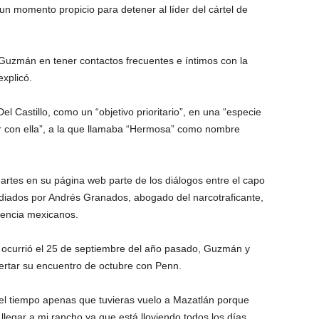
un momento propicio para detener al líder del cártel de
 Guzmán en tener contactos frecuentes e íntimos con la
explicó.
 Castillo, como un “objetivo prioritario”, en una “especie
ar con ella”, a la que llamaba “Hermosa” como nombre
martes en su página web parte de los diálogos entre el capo
 mediados por Andrés Granados, abogado del narcotraficante,
igencia mexicanos.
ocurrió el 25 de septiembre del año pasado, Guzmán y
ncertar su encuentro de octubre con Penn.
 el tiempo apenas que tuvieras vuelo a Mazatlán porque
egar a mi rancho ya que está lloviendo todos los días.