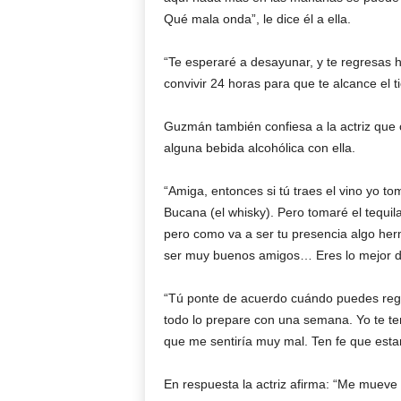
Qué mala onda”, le dice él a ella.
“Te esperaré a desayunar, y te regresas h
convivir 24 horas para que te alcance el 
Guzmán también confiesa a la actriz que 
alguna bebida alcohólica con ella.
“Amiga, entonces si tú traes el vino yo to
Bucana (el whisky). Pero tomaré el tequi
pero como va a ser tu presencia algo her
ser muy buenos amigos… Eres lo mejor de
“Tú ponte de acuerdo cuándo puedes regr
todo lo prepare con una semana. Yo te te
que me sentiría muy mal. Ten fe que esta
En respuesta la actriz afirma: “Me mue