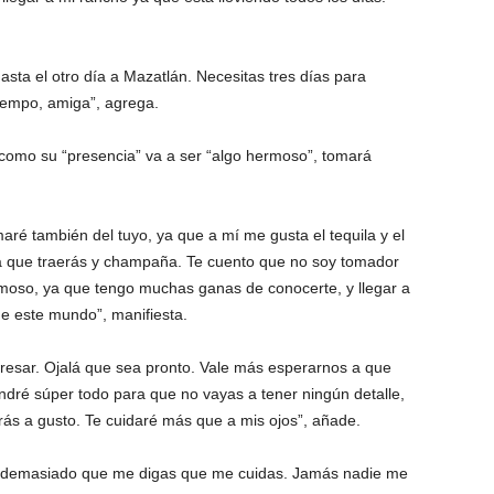
asta el otro día a Mazatlán. Necesitas tres días para
tiempo, amiga”, agrega.
como su “presencia” va a ser “algo hermoso”, tomará
maré también del tuyo, ya que a mí me gusta el tequila y el
la que traerás y champaña. Te cuento que no soy tomador
moso, ya que tengo muchas ganas de conocerte, y llegar a
 este mundo”, manifiesta.
esar. Ojalá que sea pronto. Vale más esperarnos a que
ndré súper todo para que no vayas a tener ningún detalle,
rás a gusto. Te cuidaré más que a mis ojos”, añade.
ve demasiado que me digas que me cuidas. Jamás nadie me