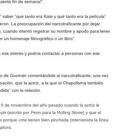
guiente fin de semana!”.
” saber “qué tanto era Kate y qué tanto era la película”
eron. La preocupación del narcotraficante por dejar
s, cuando intentó registrar su nombre y apodo para tener
r un homenaje filmográfico o un libro”.
ese interés y podría contactar a personas con ese
do de Guzmán comentándole al narcotraficante, una vez
ación, que la actriz, a la que el Chapollama también
ida” con la relación.
 9 de noviembre del año pasado cuando la actriz le
ulo (escrito por Penn para la Rolling Stone) y que el
e porque «me tienen bien pinchada (intervenida la línea
aptura.