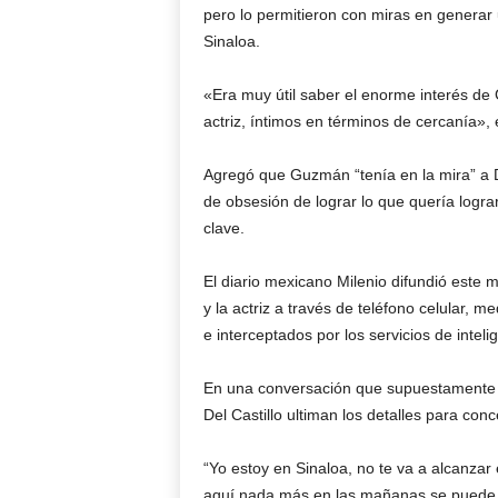
pero lo permitieron con miras en generar 
Sinaloa.
«Era muy útil saber el enorme interés de
actriz, íntimos en términos de cercanía», 
Agregó que Guzmán “tenía en la mira” a Del
de obsesión de lograr lo que quería logr
clave.
El diario mexicano Milenio difundió este 
y la actriz a través de teléfono celular,
e interceptados por los servicios de intel
En una conversación que supuestamente 
Del Castillo ultiman los detalles para co
“Yo estoy en Sinaloa, no te va a alcanzar
aquí nada más en las mañanas se puede ll