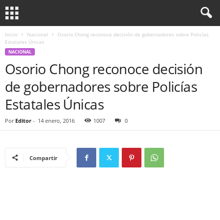
Inicio
Nacional
Osorio Chong reconoce decisión de gobernadores sobre Policías
Estatales Únicas
NACIONAL
Osorio Chong reconoce decisión
de gobernadores sobre Policías
Estatales Únicas
Por
Editor
-
14 enero, 2016
1007
0
Compartir