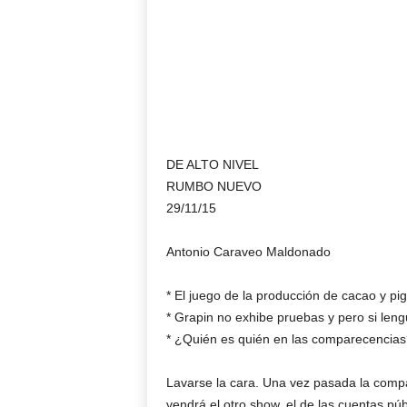
DE ALTO NIVEL
RUMBO NUEVO
29/11/15
Antonio Caraveo Maldonado
* El juego de la producción de cacao y pi
* Grapin no exhibe pruebas y pero si len
* ¿Quién es quién en las comparecencias
Lavarse la cara. Una vez pasada la compa
vendrá el otro show, el de las cuentas pú