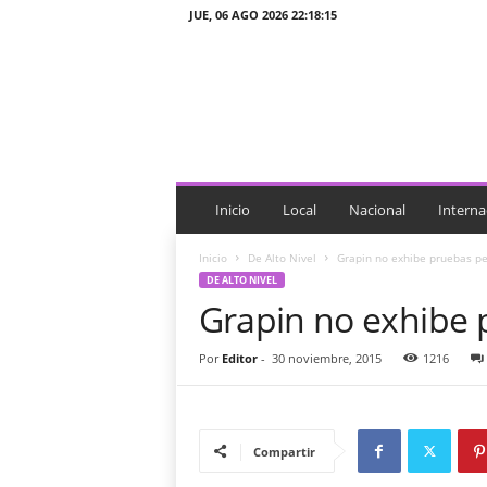
JUE, 06 AGO 2026 22:18:15
J
T
n
o
t
i
c
i
Inicio
Local
Nacional
Interna
a
s
Inicio
De Alto Nivel
Grapin no exhibe pruebas pe
DE ALTO NIVEL
Grapin no exhibe 
Por
Editor
-
30 noviembre, 2015
1216
Compartir