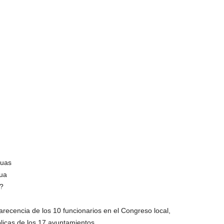
guas
gua
?
recencia de los 10 funcionarios en el Congreso local,
blicas de los 17 ayuntamientos.