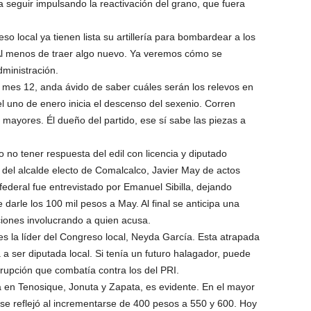
a seguir impulsando la reactivación del grano, que fuera
so local ya tienen lista su artillería para bombardear a los
Al menos de traer algo nuevo. Ya veremos cómo se
dministración.
el mes 12, anda ávido de saber cuáles serán los relevos en
l uno de enero inicia el descenso del sexenio. Corren
 mayores. Él dueño del partido, ese sí sabe las piezas a
o no tener respuesta del edil con licencia y diputado
 del alcalde electo de Comalcalco, Javier May de actos
r federal fue entrevistado por Emanuel Sibilla, dejando
darle los 100 mil pesos a May. Al final se anticipa una
iones involucrando a quien acusa.
es la líder del Congreso local, Neyda García. Esta atrapada
 a ser diputada local. Si tenía un futuro halagador, puede
rupción que combatía contra los del PRI.
 en Tenosique, Jonuta y Zapata, es evidente. En el mayor
, se reflejó al incrementarse de 400 pesos a 550 y 600. Hoy