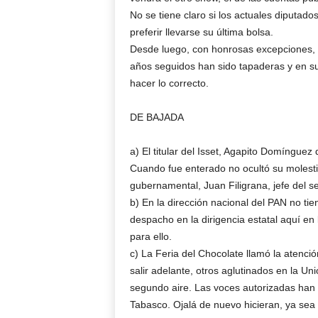
No se tiene claro si los actuales diputado
preferir llevarse su última bolsa.
Desde luego, con honrosas excepciones, e
años seguidos han sido tapaderas y en su
hacer lo correcto.
DE BAJADA
a) El titular del Isset, Agapito Domíngue
Cuando fue enterado no ocultó su molesti
gubernamental, Juan Filigrana, jefe del se
b) En la dirección nacional del PAN no ti
despacho en la dirigencia estatal aquí en
para ello.
c) La Feria del Chocolate llamó la atenci
salir adelante, otros aglutinados en la 
segundo aire. Las voces autorizadas han 
Tabasco. Ojalá de nuevo hicieran, ya sea