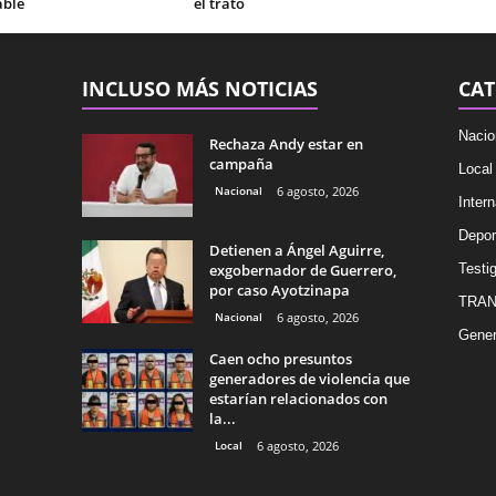
able
el trato
INCLUSO MÁS NOTICIAS
CAT
Nacio
Rechaza Andy estar en
campaña
Local
Nacional
6 agosto, 2026
Intern
Depor
Detienen a Ángel Aguirre,
exgobernador de Guerrero,
Testig
por caso Ayotzinapa
TRAN
Nacional
6 agosto, 2026
Gener
Caen ocho presuntos
generadores de violencia que
estarían relacionados con
la...
Local
6 agosto, 2026