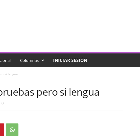
INICIAR SESIÓN
cional
Columnas
ro si lengua
pruebas pero si lengua
0