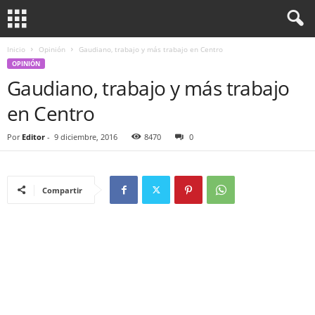
Inicio
Opinión
Gaudiano, trabajo y más trabajo en Centro
OPINIÓN
Gaudiano, trabajo y más trabajo
en Centro
Por
Editor
-
9 diciembre, 2016
8470
0
Compartir