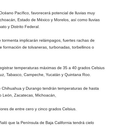
céano Pacífico, favorecerá potencial de lluvias muy
ichoacán, Estado de México y Morelos, así como lluvias
o y Distrito Federal.
de tormenta implicarán relámpagos, fuertes rachas de
e formación de tolvaneras, turbonadas, torbellinos o
registrar temperaturas máximas de 35 a 40 grados Celsius
cruz, Tabasco, Campeche, Yucatán y Quintana Roo.
e Chihuahua y Durango tendrán temperaturas de hasta
o León, Zacatecas, Michoacán,
res de entre cero y cinco grados Celsius.
aló que la Península de Baja California tendrá cielo