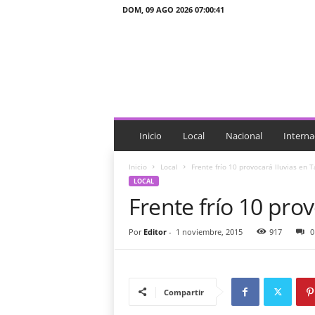
DOM, 09 AGO 2026 07:00:41
J
T
n
o
t
i
c
i
Inicio
Local
Nacional
Interna
a
s
Inicio
Local
Frente frío 10 provocará lluvias en 
LOCAL
Frente frío 10 pro
Por
Editor
-
1 noviembre, 2015
917
0
Compartir