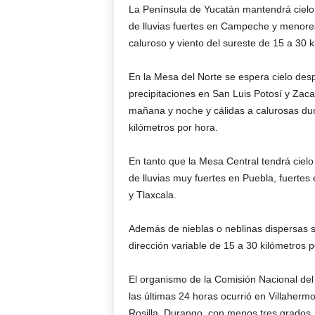
La Península de Yucatán mantendrá cielo 
de lluvias fuertes en Campeche y menore
caluroso y viento del sureste de 15 a 30 
En la Mesa del Norte se espera cielo des
precipitaciones en San Luis Potosí y Zac
mañana y noche y cálidas a calurosas dura
kilómetros por hora.
En tanto que la Mesa Central tendrá cielo
de lluvias muy fuertes en Puebla, fuerte
y Tlaxcala.
Además de nieblas o neblinas dispersas so
dirección variable de 15 a 30 kilómetros 
El organismo de la Comisión Nacional de
las últimas 24 horas ocurrió en Villaherm
Rosilla, Durango, con menos tres grados.