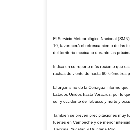
El Servicio Meteorológico Nacional (SMN) i
10, favorecerá el refrescamiento de las t
del territorio mexicano durante las próxim
Indicó en su reporte más reciente que e
rachas de viento de hasta 60 kilómetros p
El organismo de la Conagua informó que e
Estados Unidos hasta Veracruz, por lo que
sur y occidente de Tabasco y norte y occ
También se prevén precipitaciones muy fu
fuertes en Campeche y de menor intensid
Tlaxcala, Yucatán y Quintana Roo.