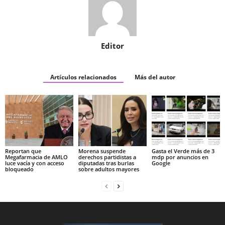
Editor
Artículos relacionados
Más del autor
Reportan que
Morena suspende
Gasta el Verde más de 3
Megafarmacia de AMLO
derechos partidistas a
mdp por anuncios en
luce vacía y con acceso
diputadas tras burlas
Google
bloqueado
sobre adultos mayores