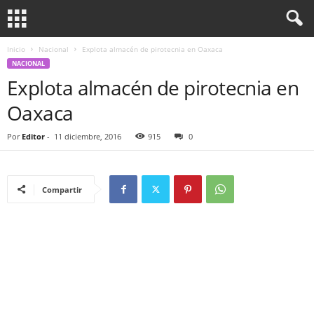
Inicio
Nacional
Explota almacén de pirotecnia en Oaxaca
NACIONAL
Explota almacén de pirotecnia en
Oaxaca
Por
Editor
-
11 diciembre, 2016
915
0
Compartir