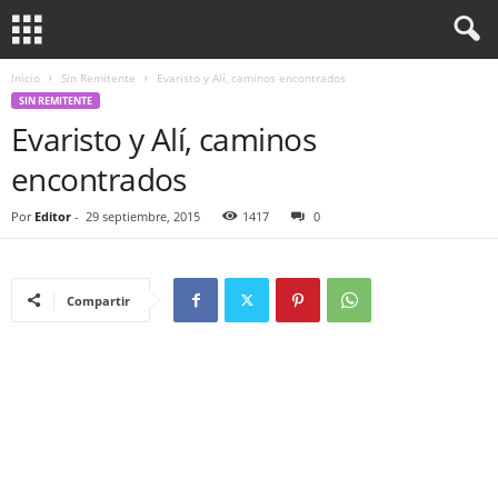
Inicio
Sin Remitente
Evaristo y Alí, caminos encontrados
SIN REMITENTE
Evaristo y Alí, caminos
encontrados
Por
Editor
-
29 septiembre, 2015
1417
0
Compartir