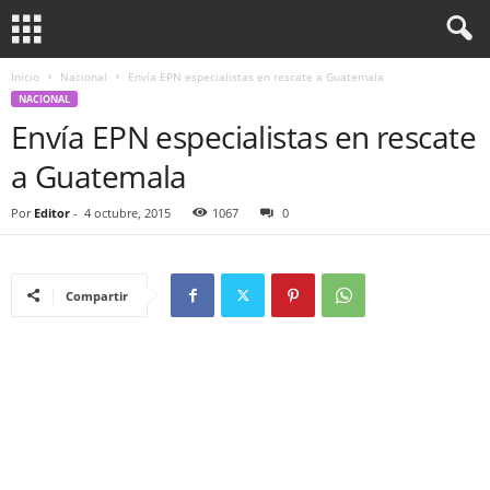
Inicio
Nacional
Envía EPN especialistas en rescate a Guatemala
NACIONAL
Envía EPN especialistas en rescate
a Guatemala
Por
Editor
-
4 octubre, 2015
1067
0
Compartir