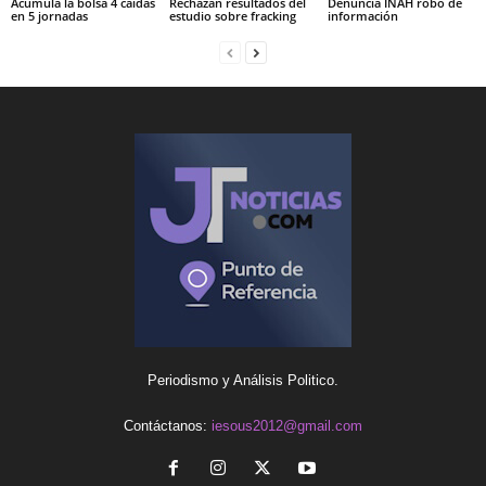
Acumula la bolsa 4 caídas
Rechazan resultados del
Denuncia INAH robo de
en 5 jornadas
estudio sobre fracking
información
Periodismo y Análisis Politico.
Contáctanos:
iesous2012@gmail.com