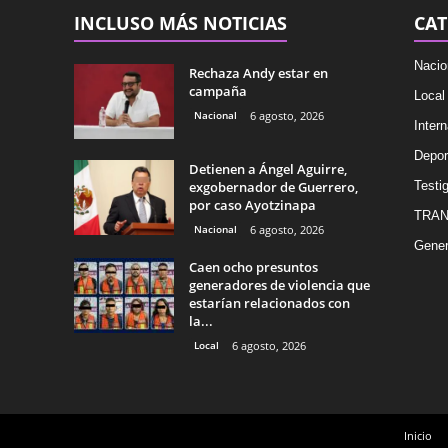
INCLUSO MÁS NOTICIAS
CAT
Nacio
Rechaza Andy estar en
campaña
Local
Nacional
6 agosto, 2026
Intern
Depor
Detienen a Ángel Aguirre,
exgobernador de Guerrero,
Testig
por caso Ayotzinapa
TRAN
Nacional
6 agosto, 2026
Gener
Caen ocho presuntos
generadores de violencia que
estarían relacionados con
la...
Local
6 agosto, 2026
Inicio