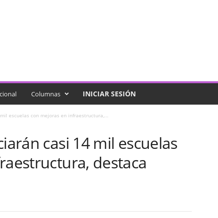
INICIAR SESIÓN
cional
Columnas
mil escuelas con mejoras en infraestructura,...
ciarán casi 14 mil escuelas
raestructura, destaca