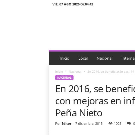
VIE, 07 AGO 2026 06:04:42
J
T
n
o
t
i
c
i
Inicio
Local
Nacional
Interna
a
s
Inicio
Nacional
En 2016, se beneficiarán casi 14 
NACIONAL
En 2016, se benefi
con mejoras en inf
Peña Nieto
Por
Editor
-
7 diciembre, 2015
1005
0