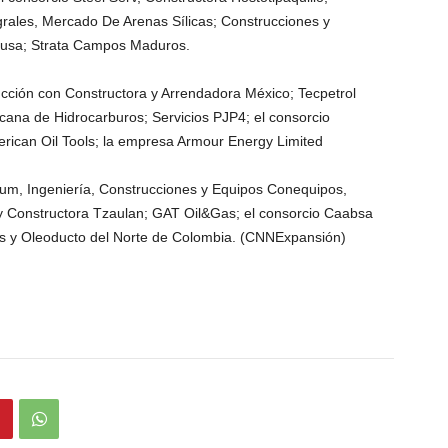
grales, Mercado De Arenas Sílicas; Construcciones y
rmusa; Strata Campos Maduros.
cción con Constructora y Arrendadora México; Tecpetrol
cana de Hidrocarburos; Servicios PJP4; el consorcio
rican Oil Tools; la empresa Armour Energy Limited
um, Ingeniería, Construcciones y Equipos Conequipos,
l y Constructora Tzaulan; GAT Oil&Gas; el consorcio Caabsa
eros y Oleoducto del Norte de Colombia. (CNNExpansión)