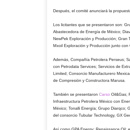
Después, el comité anunciará la propuest
Los licitantes que se presentaron son:
Abastecedora de Energía de México; Diav
NewPek Exploración y Producción; Gran T
Mxoil Exploración y Producción junto con
Además, Compañía Petrolera Perseus; Sar
con Petrodata Services; Servicios de Extr
Limited; Consorcio Manufacturero Mexican
de Compresión y Constructora Marusa.
También se presentaron
Carso
Oil&Gas; P
Infraestructura Petrolera México con Ener
México; Tonalli Energía; Grupo Diarqco; 
del consorcio Tubular Technology, GX Ge
Así como GPA Energy; Renaissance Oil; el 