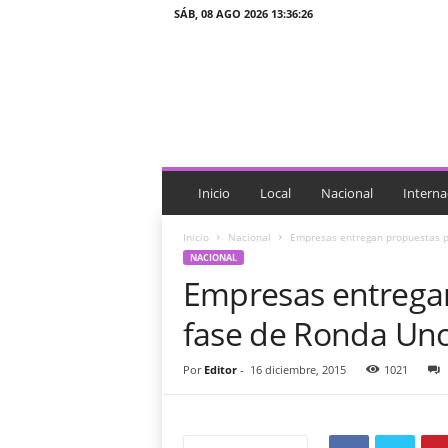
SÁB, 08 AGO 2026 13:36:26
J
T
n
o
t
i
c
i
Inicio
Local
Nacional
Interna
a
s
Inicio
Nacional
Empresas entregan propuestas p
NACIONAL
Empresas entregan
fase de Ronda Un
Por
Editor
-
16 diciembre, 2015
1021