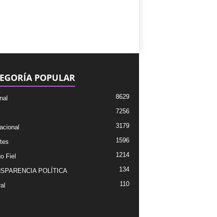
EGORÍA POPULAR
8629
nal
7256
3179
acional
1596
tes
1214
o Fiel
134
SPARENCIA POLÍTICA
110
al