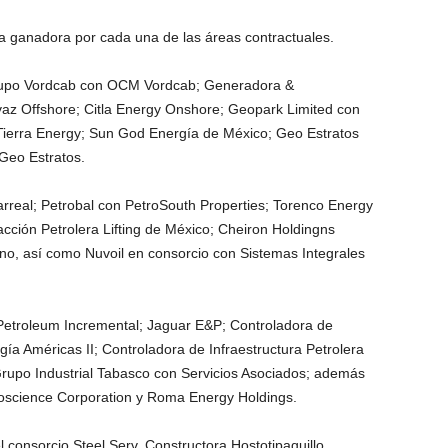
a ganadora por cada una de las áreas contractuales.
 Grupo Vordcab con OCM Vordcab; Generadora &
az Offshore; Citla Energy Onshore; Geopark Limited con
ierra Energy; Sun God Energía de México; Geo Estratos
 Geo Estratos.
real; Petrobal con PetroSouth Properties; Torenco Energy
acción Petrolera Lifting de México; Cheiron Holdingns
o, así como Nuvoil en consorcio con Sistemas Integrales
etroleum Incremental; Jaguar E&P; Controladora de
gía Américas II; Controladora de Infraestructura Petrolera
Grupo Industrial Tabasco con Servicios Asociados; además
oscience Corporation y Roma Energy Holdings.
consorcio Steel Serv, Constructora Hostotipaquillo,