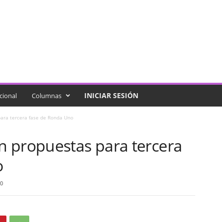
INICIAR SESIÓN
cional
Columnas
ara tercera fase de Ronda Uno
 propuestas para tercera
o
0