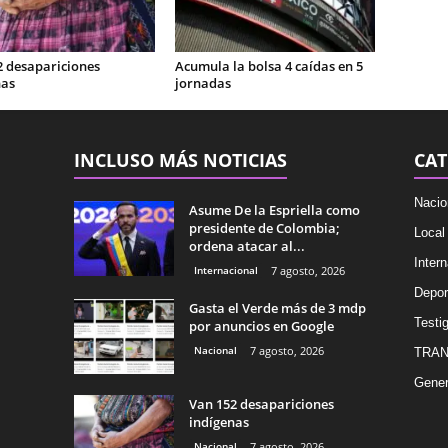
2 desapariciones
Acumula la bolsa 4 caídas en 5
nas
jornadas
INCLUSO MÁS NOTICIAS
CAT
Nacio
Asume De la Espriella como
presidente de Colombia;
Local
ordena atacar al...
Intern
Internacional
7 agosto, 2026
Depor
Gasta el Verde más de 3 mdp
Testig
por anuncios en Google
Nacional
7 agosto, 2026
TRAN
Gener
Van 152 desapariciones
indígenas
Nacional
7 agosto, 2026