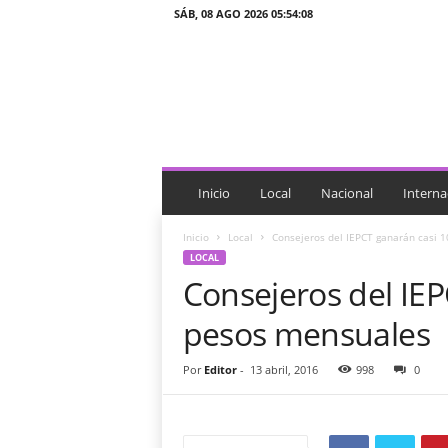
SÁB, 08 AGO 2026 05:54:08
J
T
n
o
t
i
c
i
Inicio
Local
Nacional
Interna
a
s
Inicio
Local
Consejeros del IEPCT ganarán casi 
LOCAL
Consejeros del IEP
pesos mensuales
Por
Editor
-
13 abril, 2016
998
0