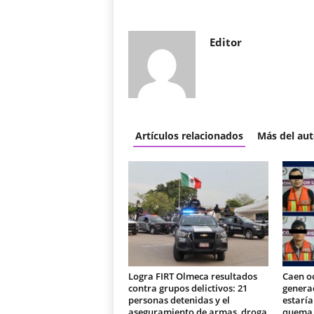
Editor
Artículos relacionados
Más del aut
Logra FIRT Olmeca resultados
Caen o
contra grupos delictivos: 21
generad
personas detenidas y el
estaría
aseguramiento de armas, droga
quema d